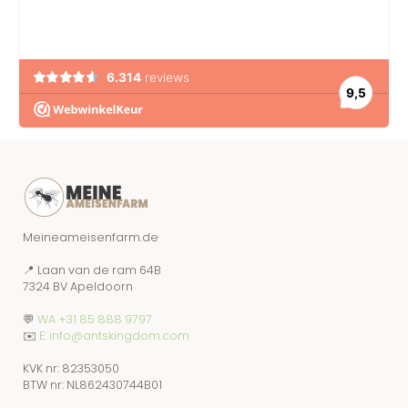
Meineameisenfarm.de
📍 Laan van de ram 64B
7324 BV Apeldoorn
💬
WA +31 85 888 9797
✉️
E: info@antskingdom.com
KVK nr: 82353050
BTW nr: NL862430744B01