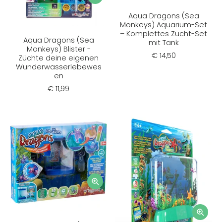
Aqua Dragons (Sea
Monkeys) Aquarium-Set
– Komplettes Zucht-Set
Aqua Dragons (Sea
mit Tank
Monkeys) Blister -
€ 14,50
Züchte deine eigenen
Wunderwasserlebewes
en
€ 11,99