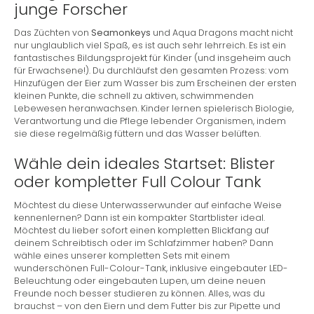
junge Forscher
Das Züchten von
Seamonkeys
und Aqua Dragons macht nicht
nur unglaublich viel Spaß, es ist auch sehr lehrreich. Es ist ein
fantastisches Bildungsprojekt für Kinder (und insgeheim auch
für Erwachsene!). Du durchläufst den gesamten Prozess: vom
Hinzufügen der Eier zum Wasser bis zum Erscheinen der ersten
kleinen Punkte, die schnell zu aktiven, schwimmenden
Lebewesen heranwachsen. Kinder lernen spielerisch Biologie,
Verantwortung und die Pflege lebender Organismen, indem
sie diese regelmäßig füttern und das Wasser belüften.
Wähle dein ideales Startset: Blister
oder kompletter Full Colour Tank
Möchtest du diese Unterwasserwunder auf einfache Weise
kennenlernen? Dann ist ein kompakter Startblister ideal.
Möchtest du lieber sofort einen kompletten Blickfang auf
deinem Schreibtisch oder im Schlafzimmer haben? Dann
wähle eines unserer kompletten Sets mit einem
wunderschönen Full-Colour-Tank, inklusive eingebauter LED-
Beleuchtung oder eingebauten Lupen, um deine neuen
Freunde noch besser studieren zu können. Alles, was du
brauchst – von den Eiern und dem Futter bis zur Pipette und