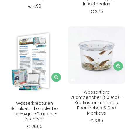
Insektenglas
€ 4,99
€ 2,75
Wassertiere
Zuchtbehälter (500cc) -
Brutkasten für Triops,
Wasserkreaturen
Feenkrebse & Sea
Schulset – komplettes
Monkeys
Lern-Aqua-Dragons-
Zuchtset
€ 3,99
€ 20,00