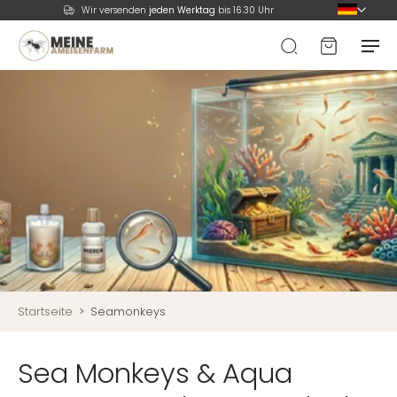
Wir versenden
jeden Werktag
bis 16.30 Uhr
Startseite
>
Seamonkeys
Sea Monkeys & Aqua